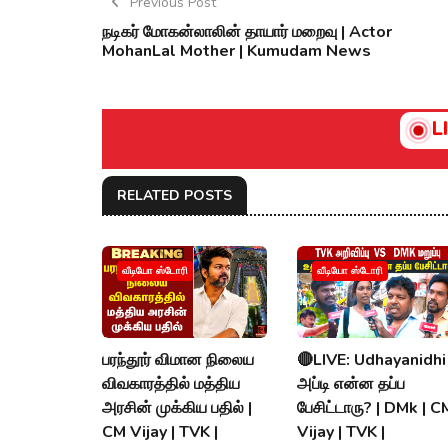
Previous Post
நடிகர் மோகன்லாலின் தாயார் மறைவு | Actor
MohanLal Mother | Kumudam News
L
RELATED POSTS
வீடியோ ஸ்டோரி
வீடியோ ஸ்டோரி
பரந்தூர் விமான நிலைய
🔴LIVE: Udhayanidhi
விவகாரத்தில் மத்திய
அப்டி என்ன தப்ப
அரசின் முக்கிய பதில் |
பேசிட்டாரு? | DMk | C
CM Vijay | TVK |
Vijay | TVK |