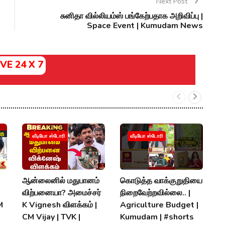
Next Post
சுனிதா வில்லியம்ஸ் பங்கேற்பதாக அறிவிப்பு |
Space Event | Kumudam News
IVE 24 X 7
ச
வீடியோ ஸ்டோரி
வீடியோ ஸ்டோரி
வழ
அ
வ
ஆன்லைனில் மதுபானம்
கொடுத்த வாக்குறுதியை
H
விற்பனையா? அமைச்சர்
நிறைவேற்றவில்லை.. |
Q
M
K Vignesh விளக்கம் |
Agriculture Budget |
CM Vijay | TVK |
Kumudam | #shorts
P