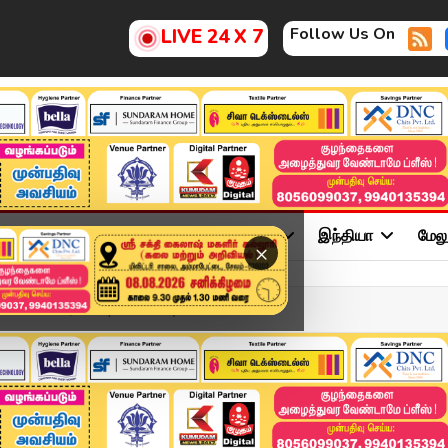
Follow Us On
LIVE 24 X 7
ு
சினிமா
அரசியல்
விளையாட்டு
இந்தியா
மேல
×
கிகள் விசாரணை | Third Day...