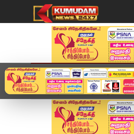
முகப்பு
விளையாட்டு
அண்மை
தமிழ்நாட
Home
வீடியோ ஸ்டோரி
தொடர்கிறது தவெக நிர்வா