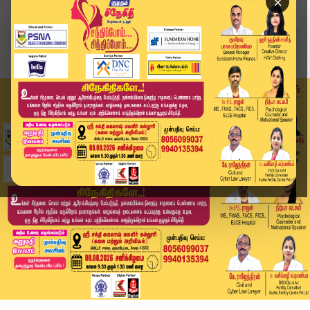
×
Home
வீடியோ ஸ்டோரி
அவரை இழந்தது திரையுலகுக்கே பேரிழப்பு" – மனம் நொ...