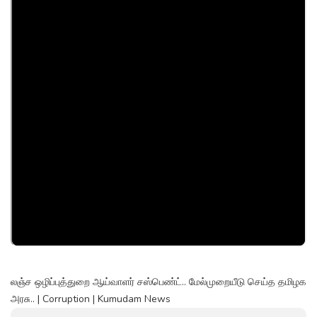
லஞ்ச ஒழிப்புத்துறை ஆய்வாளர் சஸ்பெண்ட்.. மேல்முறையீடு செய்த தமிழக
அரசு.. | Corruption | Kumudam News