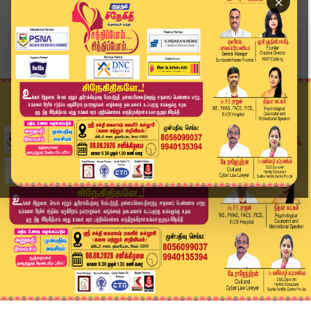
×
Home
வீடியோ ஸ்டோரி
லஞ்ச ஒழிப்புத்துறை ஆய்வாளர் சஸ்பெண்ட்.. மேல்முற...