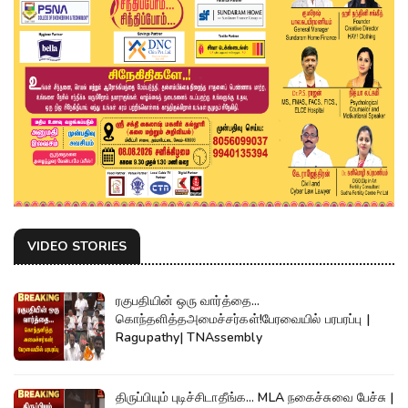
VIDEO STORIES
ரகுபதியின் ஒரு வார்த்தை...
கொந்தளித்தஅமைச்சர்கள்!பேரவையில் பரபரப்பு |
Ragupathy| TNAssembly
திருப்பியும் புடிச்சிடாதீங்க... MLA நகைச்சுவை பேச்சு |