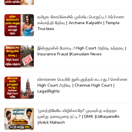
தமிழக கோயில்களில் முக்கிய பொறுப்பு..! அர்ச்சனா
கல்பாத்தி தேர்வு | Archana Kalpathi | Temple
Trustees
இன்சூரன்ஸ் மோசடி..! High Court அதிரடி உத்தரவு |
Insurance Fraud |Kumudam News
விசாரணை பெயரில் துன்புறுத்தல் கூடாது..! சென்னை
High Court அதிரடி | Chennai High Court |
LegalRights
'முகத்திலேயே விழிக்காதே!' முடிவுக்கு வந்ததா
மூன்று தலைமுறை நட்பு..? | DMK |Udhayanidhi
|Anbil Mahesh