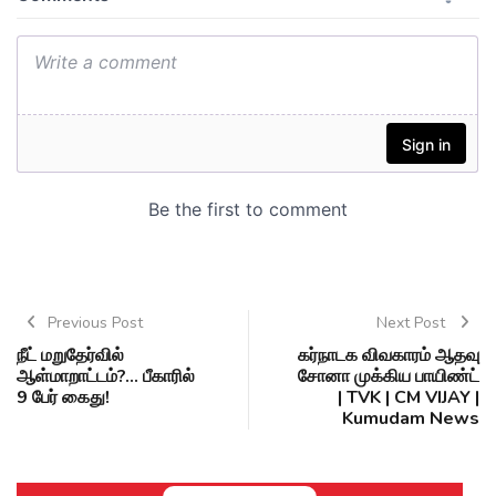
Previous Post
Next Post
நீட் மறுதேர்வில்
கர்நாடக விவகாரம் ஆதவு
ஆள்மாறாட்டம்?... பீகாரில்
சோனா முக்கிய பாயிண்ட்
9 பேர் கைது!
| TVK | CM VIJAY |
Kumudam News