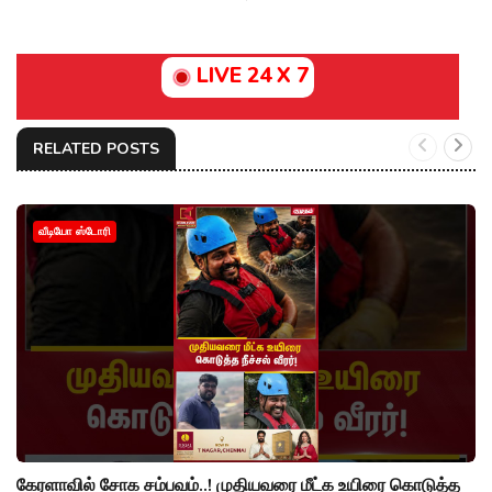
LIVE 24 X 7
RELATED POSTS
வீடியோ ஸ்டோரி
கேரளாவில் சோக சம்பவம்..! முதியவரை மீட்க உயிரை கொடுத்த