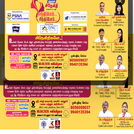
×
Home
வீடியோ ஸ்டோரி
CJP கட்சியை விமர்ச்சித்த - தமிழிசை | #tamilisa...