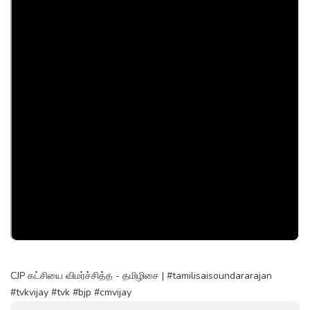
CJP கட்சியை விமர்ச்சித்த - தமிழிசை | #tamilisaisoundararajan
#tvkvijay #tvk #bjp #cmvijay