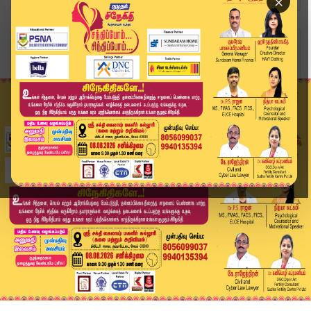
×
Home
வீடியோ ஸ்டோரி
புத்தக கைகளில் பட்டா கத்தி - இபிஎஸ் வேதனை | EPS...