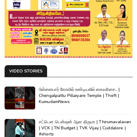
VIDEO STORIES
பிள்ளையார் கோவில் உண்டியலில் கைவரிசை.. |
Chengalpattu Pillaiyare Temple | Theft |
KumudamNews
சட்டென டென்ஷன் ஆன திருமா | Thirumavalavan
| VCK | TN Budget | TVK Vijay | Cuddalore |
#shorts