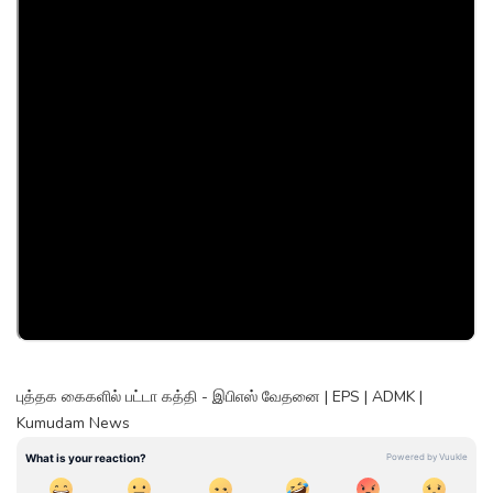
புத்தக கைகளில் பட்டா கத்தி - இபிஎஸ் வேதனை | EPS | ADMK |
Kumudam News