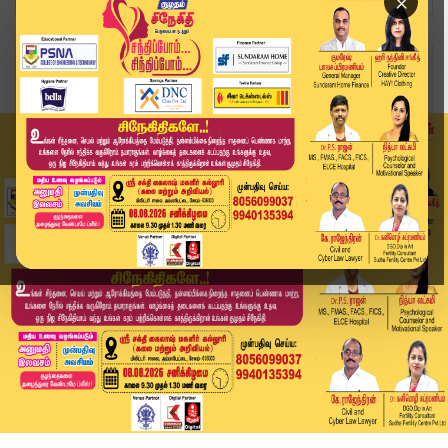
×
Home
வீடியோ ஸ்டோரி
QR Code-ல் குழப்பம்; தவெகவினர் வாக்குவாதம் | TV...