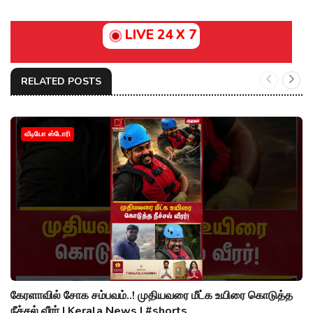
LIVE 24 X 7
RELATED POSTS
வீடியோ ஸ்டோரி
கேரளாவில் சோக சம்பவம்..! முதியவரை மீட்க உயிரை கொடுத்த
நீச்சல் வீரர் | Kerala News | #shorts