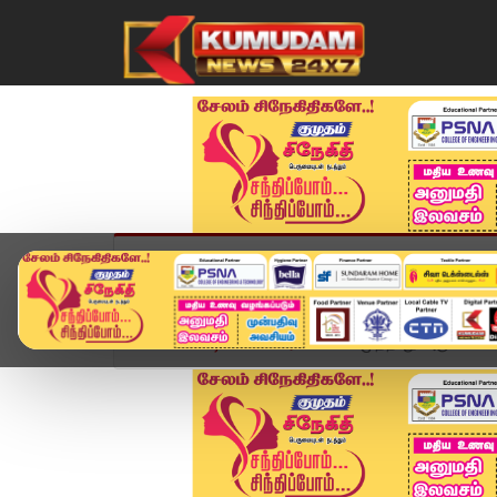
முகப்பு
விளையாட்டு
அண்மை
தமிழ்நாட
Home
வீடியோ ஸ்டோரி
மணிமுத்தாறு அருவியில் சுற