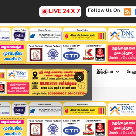
Follow Us On
LIVE 24 X 7
ு
சினிமா
அரசியல்
விளையாட்டு
இந்தியா
மேல
×
்றுலாப் பயணிகள் குளிக்...