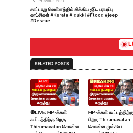
Previous Post
காட்டாறு வெள்ளத்தில் சிக்கிய ஜீப்.. பரபரப்பு
காட்சிகள் #Kerala #idukki #Flood #jeep
#Rescue
L
RELATED POSTS
வீடியோ ஸ்டோரி
வீடியோ ஸ்டோரி
🔴LIVE: MP-க்கள்
MP-க்கள் கூட்டத்திற்க
கூட்டத்திற்கு பிறகு
பிறகு Thirumavalan
Thirumavalan சொன்ன
சொன்ன முக்கிய