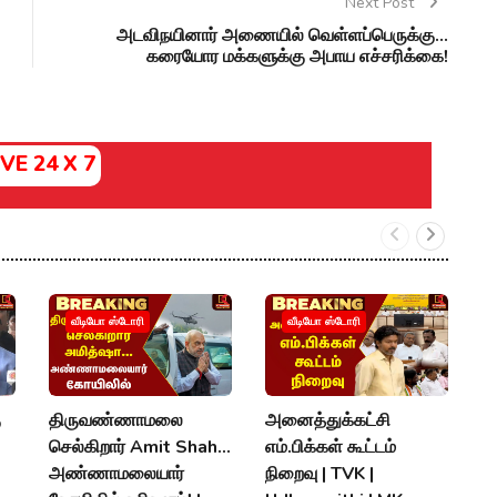
Next Post
அடவிநயினார் அணையில் வெள்ளப்பெருக்கு...
கரையோர மக்களுக்கு அபாய எச்சரிக்கை!
IVE 24 X 7
வீடியோ ஸ்டோரி
வீடியோ ஸ்டோரி
ு
திருவண்ணாமலை
அனைத்துக்கட்சி
"
செல்கிறார் Amit Shah...
எம்.பிக்கள் கூட்டம்
வ
அண்ணாமலையார்
நிறைவு | TVK |
வ