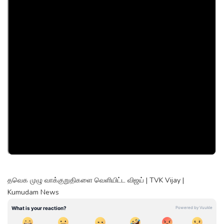
தவெக முழு வாக்குறுதிகளை வெளியிட்ட விஜய் | TVK Vijay |
Kumudam News