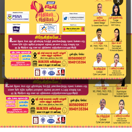
×
Home
வீடியோ ஸ்டோரி
தவெக முழு வாக்குறுதிகளை வெளியிட்ட விஜய் | TVK V...