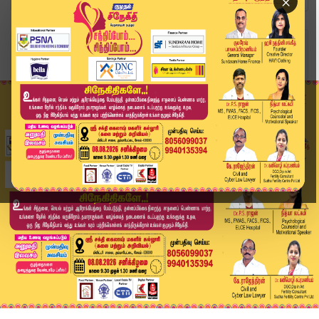
×
Home
வீடியோ ஸ்டோரி
கவியருவியில் குளிக்கத் தடை | Kaviyaruvi | Kumud...