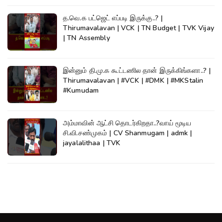
த.வெ.க பட்ஜெட் எப்படி இருக்கு..? |
Thirumavalavan | VCK | TN Budget | TVK Vijay
| TN Assembly
இன்னும் தி.மு.க கூட்டணில தான் இருக்கிங்களா..? |
Thirumavalavan | #VCK | #DMK | #MKStalin
#Kumudam
அம்மாவின் ஆட்சி தொடர்கிறதா..?வாய் மூடிய
சி.வி.சண்முகம் | CV Shanmugam | admk |
jayalalithaa | TVK