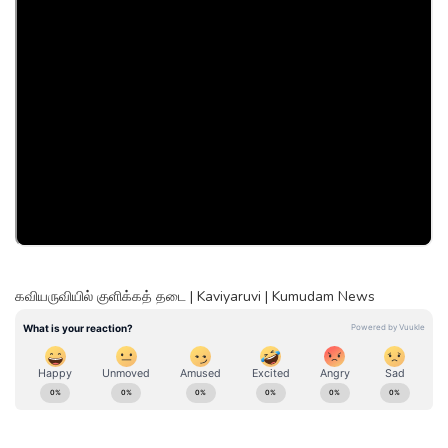
கவியருவியில் குளிக்கத் தடை | Kaviyaruvi | Kumudam News