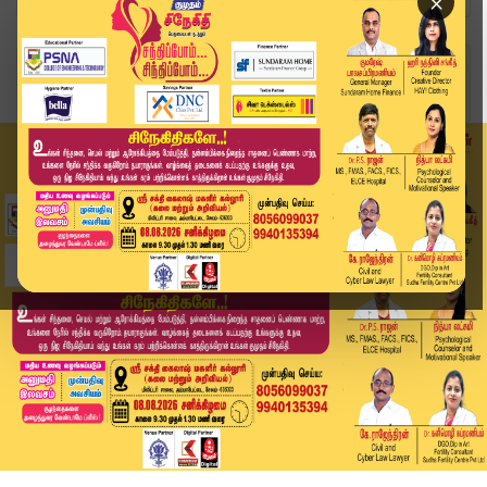
×
Home
வீடியோ ஸ்டோரி
Job Fraud | வேலை வாங்கி தருவதாக கூறி இளைஞரை ஏமா...