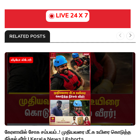
LIVE 24 X 7
RELATED POSTS
வீடியோ ஸ்டோரி
கேரளாவில் சோக சம்பவம்..! முதியவரை மீட்க உயிரை கொடுத்த
நீச்சல் வீரர் | Kerala News | #shorts