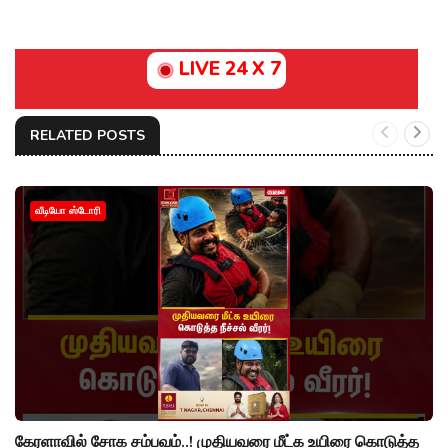
LIVE 24 X 7
RELATED POSTS
வீடியோ ஸ்டோரி
கேரளாவில் சோக சம்பவம்..! முதியவரை மீட்க உயிரை கொடுத்த