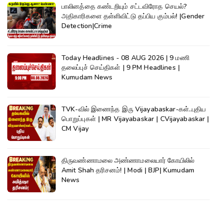
பாலினத்தை கண்டறியும் சட்டவிரோத செயல்?
அதிகாரிகளை தள்ளிவிட்டு தப்பிய கும்பல்! |Gender
Detection|Crime
Today Headlines - 08 AUG 2026 | 9 மணி
தலைப்புச் செய்திகள் | 9 PM Headlines |
Kumudam News
TVK-வில் இணைந்த இரு Vijayabaskar-கள்..புதிய
பொறுப்புகள் | MR Vijayabaskar | CVijayabaskar |
CM Vijay
திருவண்ணாமலை அண்ணாமலையார் கோயிலில்
Amit Shah தரிசனம்! | Modi | BJP| Kumudam
News