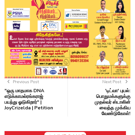
Previous Post
Next Post
"ஒரு மாதமாக DNA
'டிட்வா' புயல்:
எடுக்காமல்ரங்கராஜ்
பொதுமக்களுக்கு
பயந்து ஓடுகிறார்" |
முதல்வர் ஸ்டாலின்
JoyCrizelda | Petition
வைத்த முக்கிய
வேண்டுகோள்!