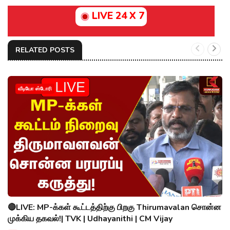
LIVE 24 X 7
RELATED POSTS
வீடியோ ஸ்டோரி
🔴LIVE: MP-க்கள் கூட்டத்திற்கு பிறகு Thirumavalan சொன்ன
முக்கிய தகவல்!| TVK | Udhayanithi | CM Vijay