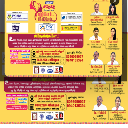
×
Home
வீடியோ ஸ்டோரி
கடும் போக்குவரத்து நெரிசலில் சிக்கிய காஞ்சி மக்...