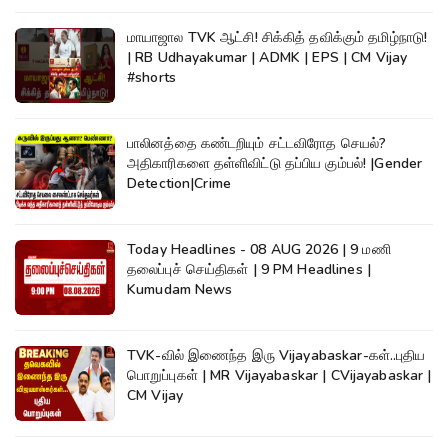
மாயாஜால TVK ஆட்சி! சிக்கித் தவிக்கும் தமிழ்நாடு!
| RB Udhayakumar | ADMK | EPS | CM Vijay
#shorts
பாலினத்தை கண்டறியும் சட்டவிரோத செயல்?
அதிகாரிகளை தள்ளிவிட்டு தப்பிய கும்பல்! |Gender
Detection|Crime
Today Headlines - 08 AUG 2026 | 9 மணி
தலைப்புச் செய்திகள் | 9 PM Headlines |
Kumudam News
TVK-வில் இணைந்த இரு Vijayabaskar-கள்..புதிய
பொறுப்புகள் | MR Vijayabaskar | CVijayabaskar |
CM Vijay