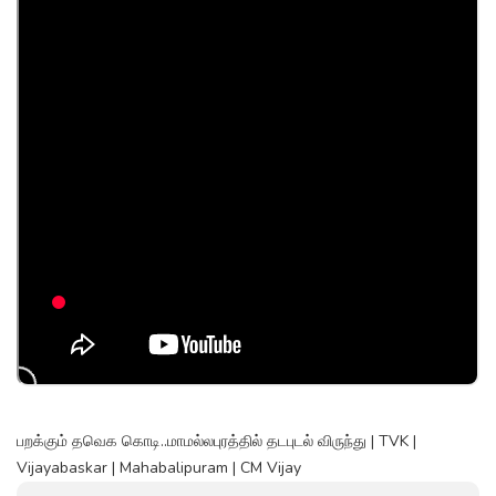
பறக்கும் தவெக கொடி..மாமல்லபுரத்தில் தடபுடல் விருந்து | TVK |
Vijayabaskar | Mahabalipuram | CM Vijay