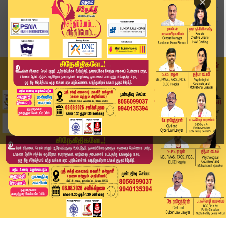
×
Home
வீடியோ ஸ்டோரி
பறக்கும் தவெக கொடி..மாமல்லபுரத்தில் தடபுடல் விர...