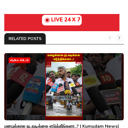
LIVE 24 X 7
RELATED POSTS
வீடியோ ஸ்டோரி
மழைக்கால நடவடிக்கை எடுத்தீங்களா..? | Kumudam News|