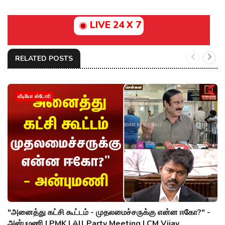
LIVE 24 X 7
RELATED POSTS
வீடியோ ஸ்டோரி
"அனைத்து கட்சி கூட்டம் - முதலமைச்சருக்கு என்ன ஈகோ?" -
அன்புமணி | PMK | All Party Meeting | CM Vijay