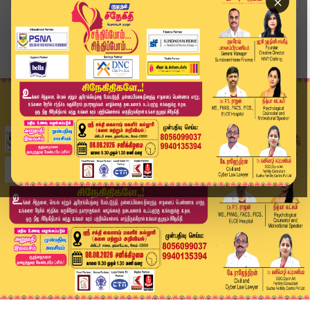
×
Home
வீடியோ ஸ்டோரி
மாணவர்களுக்கு வந்தது குட் நியூஸ்..! உதவித்தொகை ...