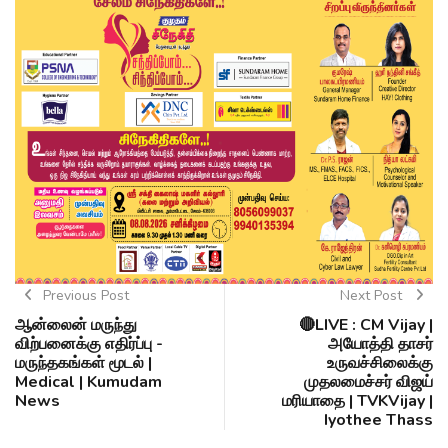
Previous Post
Next Post
ஆன்லைன் மருந்து
🔴LIVE : CM Vijay |
விற்பனைக்கு எதிர்ப்பு -
அயோத்தி தாசர்
மருந்தகங்கள் மூடல் |
உருவச்சிலைக்கு
Medical | Kumudam
முதலமைச்சர் விஜய்
News
மரியாதை | TVKVijay |
Iyothee Thass