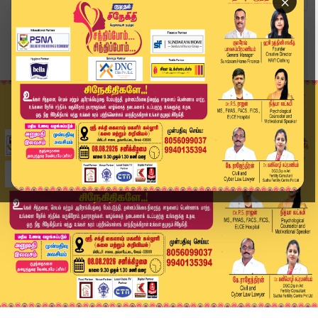
×
Home
வீடியோ ஸ்டோரி
10ம் வகுப்பு தேர்வு முடிவுகள் வெளியீடு | 10th R...