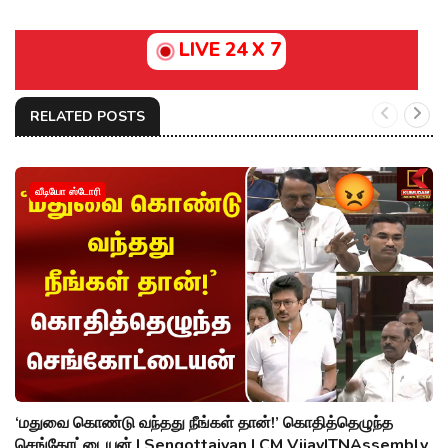
LIVE 24 X 7
RELATED POSTS
வீடியோ ஸ்டோரி
‘மதுவை கொண்டு வந்தது நீங்கள் தான்!’ கொதித்தெழுந்த
செங்கோட்டையன் | Sengottaiyan | CM Vijay|TNAssembly