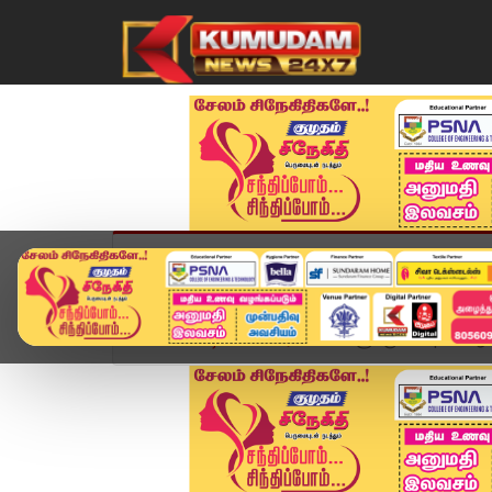
முகப்பு
விளையாட்டு
அண்மை
தமிழ்நாட
Home
வீடியோ ஸ்டோரி
உங்களுக்கு Locopilot ஆக