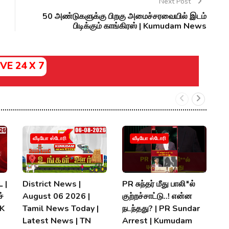
Next Post
50 அண்டுகளுக்கு பிறகு அமைச்சரவையில் இடம்
பிடிக்கும் காங்கிரஸ் | Kumudam News
IVE 24 X 7
வீடியோ ஸ்டோரி
வீடியோ ஸ்டோரி
 |
District News |
PR சுந்தர் மீது பாலி*ல்
நி
்
August 06 2026 |
குற்றச்சாட்டு..! என்ன
த
MK
Tamil News Today |
நடந்தது? | PR Sundar
மு
Latest News | TN
Arrest | Kumudam
K