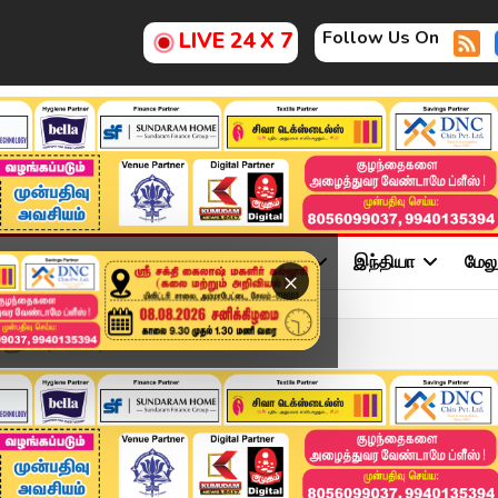
Follow Us On
LIVE 24 X 7
ு
சினிமா
அரசியல்
விளையாட்டு
இந்தியா
மேல
×
ணுமா (11,127) காலி பணியி...