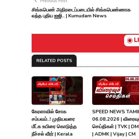
Previous Post
சிங்கபெண் அதிரடைப்படையில் சிங்கபெண்ணாக
வந்த புதிய ஐஜி.. | Kumudam News
L
RELATED POSTS
வீடியோ ஸ்டோரி
வீடியோ ஸ்டோரி
கேரளாவில் சோக
SPEED NEWS TAMIL
சம்பவம்..! முதியவரை
06.08.2026 | விரைவுச
மீட்க உயிரை கொடுத்த
செய்திகள் | TVK | D
நீச்சல் வீரர் | Kerala
| ADMK | Vijay | CM