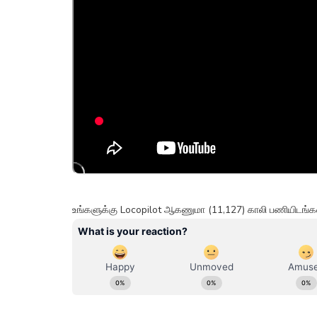
உங்களுக்கு Locopilot ஆகணுமா (11,127) காலி பணியிட