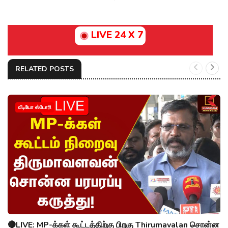
LIVE 24 X 7
RELATED POSTS
வீடியோ ஸ்டோரி
🔴LIVE: MP-க்கள் கூட்டத்திற்கு பிறகு Thirumavalan சொன்ன