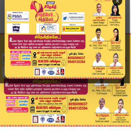
×
Home
வீடியோ ஸ்டோரி
"ஆதவ் அண்ணா கேட்டுச்சா..?" -மா.சு vs CM விஜய் த...