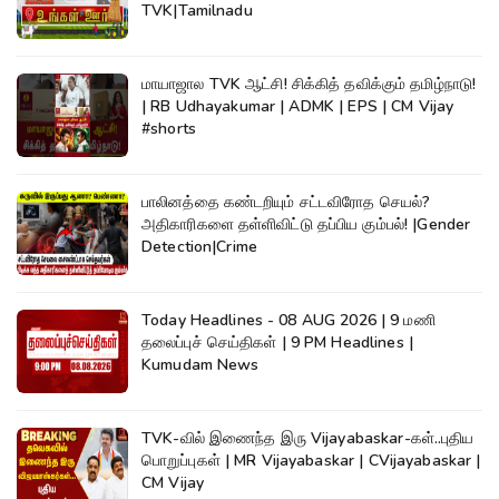
TVK|Tamilnadu
மாயாஜால TVK ஆட்சி! சிக்கித் தவிக்கும் தமிழ்நாடு!
| RB Udhayakumar | ADMK | EPS | CM Vijay
#shorts
பாலினத்தை கண்டறியும் சட்டவிரோத செயல்?
அதிகாரிகளை தள்ளிவிட்டு தப்பிய கும்பல்! |Gender
Detection|Crime
Today Headlines - 08 AUG 2026 | 9 மணி
தலைப்புச் செய்திகள் | 9 PM Headlines |
Kumudam News
TVK-வில் இணைந்த இரு Vijayabaskar-கள்..புதிய
பொறுப்புகள் | MR Vijayabaskar | CVijayabaskar |
CM Vijay