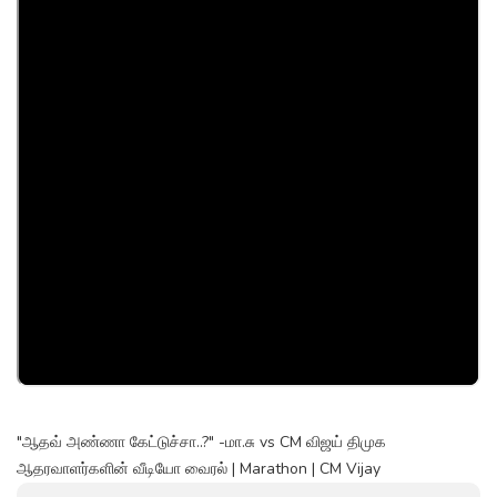
"ஆதவ் அண்ணா கேட்டுச்சா..?" -மா.சு vs CM விஜய் திமுக
ஆதரவாளர்களின் வீடியோ வைரல் | Marathon | CM Vijay