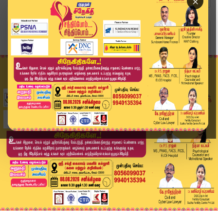
×
Home
வீடியோ ஸ்டோரி
Sengottaiyan Pressmeet | "என்ன யாராலும் இயக்க ம...