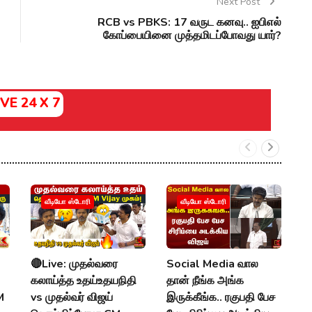
Next Post
RCB vs PBKS: 17 வருட கனவு.. ஐபிஎல்
கோப்பையினை முத்தமிடப்போவது யார்?
IVE 24 X 7
வீடியோ ஸ்டோரி
வீடியோ ஸ்டோரி
🔴Live: முதல்வரை
Social Media வால
M
கலாய்த்த உதய்உதயநிதி
தான் நீங்க அங்க
:
M
vs முதல்வர் விஜய்
இருக்கீங்க.. ரகுபதி பேச
U