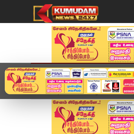
முகப்பு
விளையாட்டு
அண்மை
தமிழ்நாட
Home
வீடியோ ஸ்டோரி
கோழிப்பண்ணையால் சுகாதார