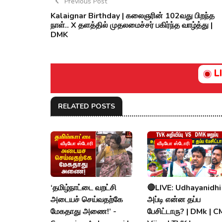
Previous Post
Kalaignar Birthday | கலைஞரின் 102வது பிறந்த
நாள்.. X தளத்தில் முதலமைச்சர் பகிர்ந்த வாழ்த்து |
DMK
L
RELATED POSTS
வீடியோ ஸ்டோரி
வீடியோ ஸ்டோரி
‘தமிழ்நாட்டை வறட்சி
🔴LIVE: Udhayanidhi
அடையச் செய்வதற்கே
அப்டி என்ன தப்ப
மேகதாது அணை!’ -
பேசிட்டாரு? | DMk | C