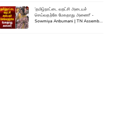
‘தமிழ்நாட்டை வறட்சி அடையச்
செய்வதற்கே மேகதாது அணை!’ -
Sowmiya Anbumani | TN Assembly
| Mekadatu Dam