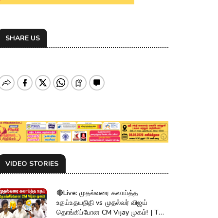
SHARE US
VIDEO STORIES
🔴Live: முதல்வரை கலாய்த்த
உதய்உதயநிதி vs முதல்வர் விஜய்
தொங்கிப்போன CM Vijay முகம்! | TN