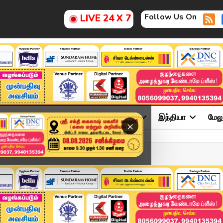
Follow Us On
LIVE 24 X 7
ு
சினிமா
அரசியல்
விளையாட்டு
இந்தியா
மேல
×
 சீர்கேடு.. விவசாயிகள் ப...