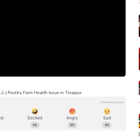
் | Poultry Farm Health Issue in Tiruppur