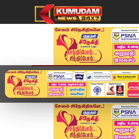
முகப்பு
விளையாட்டு
அண்மை
தமிழ்நாட
Home
வீடியோ ஸ்டோரி
AIADMK Rajya Sabha MP 