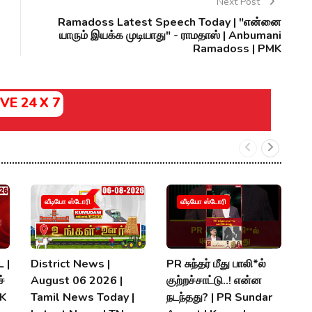
Next Post
Ramadoss Latest Speech Today | "என்னை
யாரும் இயக்க முடியாது" - ராமதாஸ் | Anbumani
Ramadoss | PMK
IVE 24 X 7
வீடியோ ஸ்டோரி
வீடியோ ஸ்டோரி
 |
District News |
PR சுந்தர் மீது பாலி*ல்
நி
்
August 06 2026 |
குற்றச்சாட்டு..! என்ன
த
MK
Tamil News Today |
நடந்தது? | PR Sundar
மு