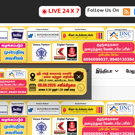
Follow Us On
LIVE 24 X 7
ு
சினிமா
அரசியல்
விளையாட்டு
இந்தியா
மேல
×
Candidate List | அதிமுக ம...