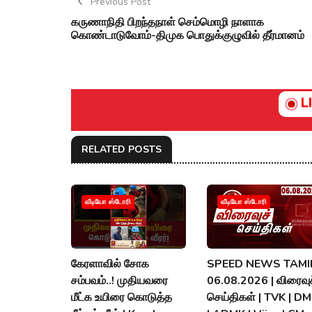
Previous Post
கருணாநிதி பிறந்தநாள் செம்மொழி நாளாக
கொண்டாடுவோம்-திமுக பொதுக்குழுவில் தீர்மானம்
L
RELATED POSTS
வீடியோ ஸ்டோரி
வீடியோ ஸ்டோரி
கேரளாவில் சோக
SPEED NEWS TAMIL
சம்பவம்..! முதியவரை
06.08.2026 | விரைவுச
மீட்க உயிரை கொடுத்த
செய்திகள் | TVK | D