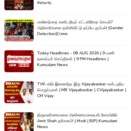
#shorts
பாலினத்தை கண்டறியும் சட்டவிரோத செயல்?
அதிகாரிகளை தள்ளிவிட்டு தப்பிய கும்பல்! |Gender
Detection|Crime
Today Headlines - 08 AUG 2026 | 9 மணி
தலைப்புச் செய்திகள் | 9 PM Headlines |
Kumudam News
TVK-வில் இணைந்த இரு Vijayabaskar-கள்..புதிய
பொறுப்புகள் | MR Vijayabaskar | CVijayabaskar |
CM Vijay
திருவண்ணாமலை அண்ணாமலையார் கோயிலில்
Amit Shah தரிசனம்! | Modi | BJP| Kumudam
News