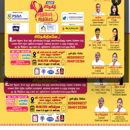
×
Home
வீடியோ ஸ்டோரி
12 வயது சிறுவனை பிரம்பால்தாக்கிய உடற்கல்வி ஆசிர...