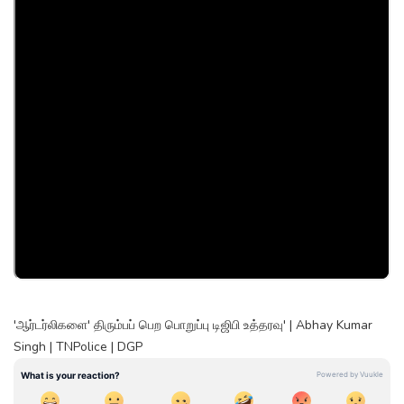
'ஆர்டர்லிகளை' திரும்பப் பெற பொறுப்பு டிஜிபி உத்தரவு' | Abhay Kumar
Singh | TNPolice | DGP