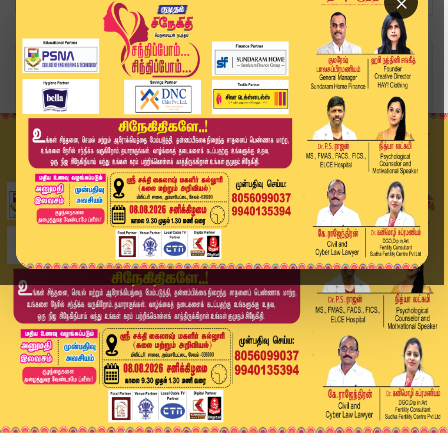
×
Home
வீடியோ ஸ்டோரி
'ஆர்டர்லிகளை' திரும்பப் பெற பொறுப்பு டிஜிபி உத்...