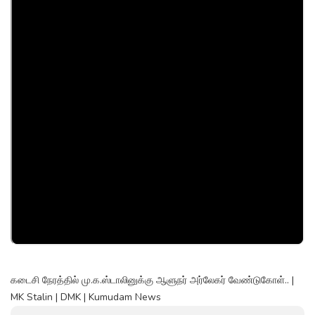
கடைசி நேரத்தில் மு.க.ஸ்டாலினுக்கு ஆளுநர் அர்லேகர் வேண்டுகோள்.. |
MK Stalin | DMK | Kumudam News