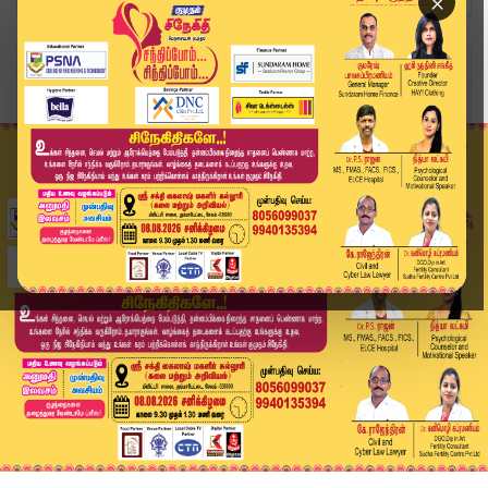
×
Home
வீடியோ ஸ்டோரி
கடைசி நேரத்தில் மு.க.ஸ்டாலினுக்கு ஆளுநர் அர்லேக...