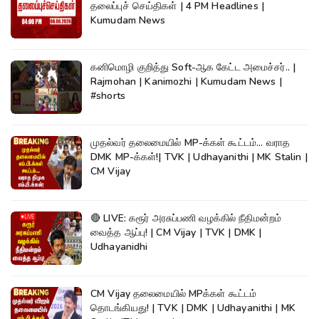
தலைப்புச் செய்திகள் | 4 PM Headlines |
Kumudam News
கனிமொழி குறித்து Soft-ஆக கேட்ட அமைச்சர்.. |
Rajmohan | Kanimozhi | Kumudam News |
#shorts
முதல்வர் தலைமையில் MP-க்கள் கூட்டம்... வராத
DMK MP-க்கள்!| TVK | Udhayanithi | MK Stalin |
CM Vijay
🔴 LIVE: கரூர் அரசுப்பணி வழக்கில் நீதிமன்றம்
வைத்த ஆப்பு! | CM Vijay | TVK | DMK |
Udhayanidhi
CM Vijay தலைமையில் MPக்கள் கூட்டம்
தொடங்கியது! | TVK | DMK | Udhayanithi | MK