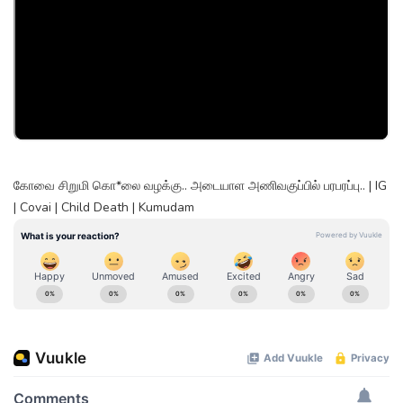
கோவை சிறுமி கொ*லை வழக்கு.. அடையாள அணிவகுப்பில் பரபரப்பு.. | IG
| Covai | Child Death | Kumudam