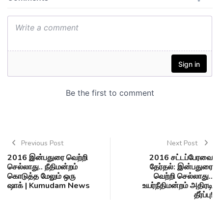
Previous Post
Next Post
2016 இன்பதுரை வெற்றி
2016 சட்டப்பேரவை
செல்லாது.. நீதிமன்றம்
தேர்தல்: இன்பதுரை
கொடுத்த மேலும் ஒரு
வெற்றி செல்லாது..
ஷாக் | Kumudam News
உயர்நீதிமன்றம் அதிரடி
தீர்ப்பு!