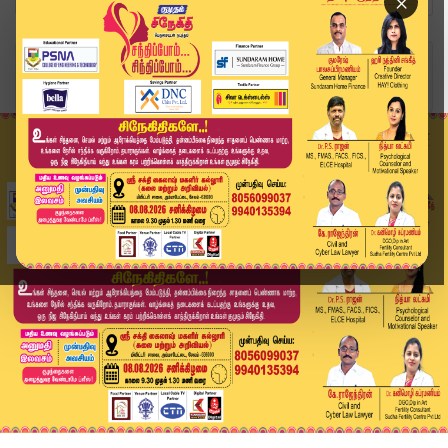
×
Home
வீடியோ ஸ்டோரி
பார்ட்டி. லூட்டி. டர்ட்டி... 'கொகைன்' பாக்கமான ...