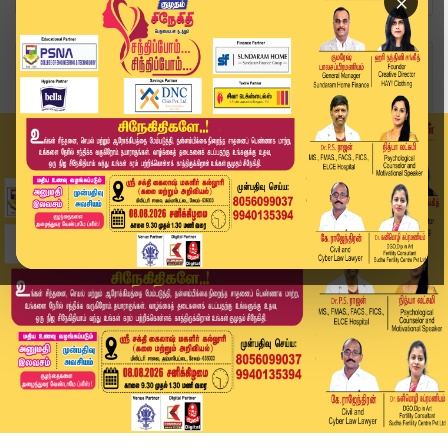
×
Home
வீடியோ ஸ்டோரி
நீதிபதி சுவாமிநாதனை பதவி நீக்க கோரிக்கை | Madur...