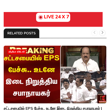
LIVE 24 X 7
RELATED POSTS
வீடியோ ஸ்டோரி
சட்டசபையில் EPS பேச்சு.. உடனே இடை நிறுத்திய சபாநாயகர் |