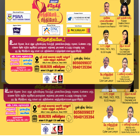
×
Home
வீடியோ ஸ்டோரி
பத்திரப்பதிவு சேவையில் புதிய முன்னேற்றம்..! தனி...