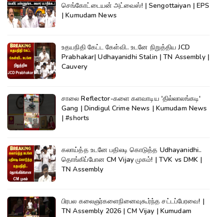
செங்கோட்டையன் அட்வைஸ்! | Sengottaiyan | EPS
| Kumudam News
உதயநிதி கேட்ட கேள்வி.. உடனே நிறுத்திய JCD
Prabhakar| Udhayanidhi Stalin | TN Assembly |
Cauvery
சாலை Reflector-களை களவாடிய 'தில்லாலங்கடி'
Gang | Dindigul Crime News | Kumudam News
| #shorts
கலாய்த்த உடனே பதிலடி கொடுத்த Udhayanidhi..
தொங்கிப்போன CM Vijay முகம்! | TVK vs DMK |
TN Assembly
பிரபல கலைஞர்களைநினைவுகூர்ந்த சட்டப்பேரவை! |
TN Assembly 2026 | CM Vijay | Kumudam