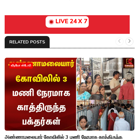
LIVE 24 X 7
RELATED POSTS
வீடியோ ஸ்டோரி
அண்ணாமலையார் கோவிலில் 3 மணி நேரமாக காத்திருந்த