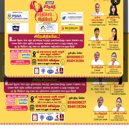
×
Home
வீடியோ ஸ்டோரி
திமுக MLAகளுக்கு சொந்தமான மருத்துவக் கல்லூரிகள்...