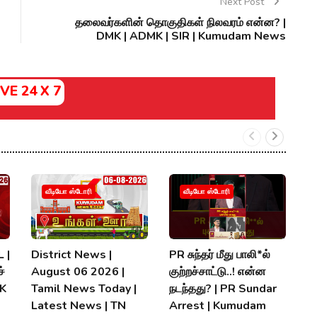
Next Post
தலைவர்களின் தொகுதிகள் நிலவரம் என்ன? |
DMK | ADMK | SIR | Kumudam News
IVE 24 X 7
வீடியோ ஸ்டோரி
வீடியோ ஸ்டோரி
 |
District News |
PR சுந்தர் மீது பாலி*ல்
நி
்
August 06 2026 |
குற்றச்சாட்டு..! என்ன
த
MK
Tamil News Today |
நடந்தது? | PR Sundar
மு
Latest News | TN
Arrest | Kumudam
K