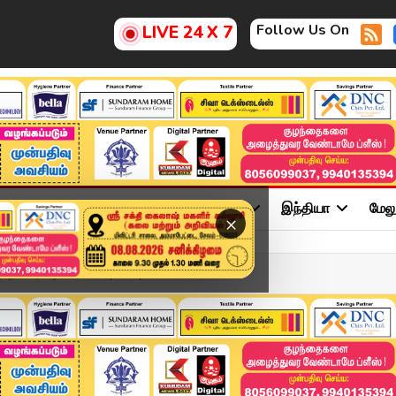
Follow Us On
LIVE 24 X 7
ு
சினிமா
அரசியல்
விளையாட்டு
இந்தியா
மேல
×
ிலவரம் | Chennai | SIR |...