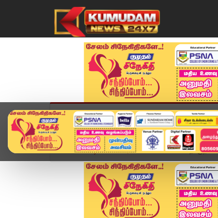
முகப்பு
விளையாட்டு
அண்மை
தமிழ்நாட
Home
வீடியோ ஸ்டோரி
சென்னையில் தொகுதிவாரி ந