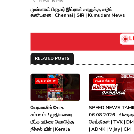
Previous Post
முன்னாள் பிரதமர் இம்ரான் கானுக்கு கடும்
தண்டனை | Chennai | SIR | Kumudam News
L
RELATED POSTS
வீடியோ ஸ்டோரி
வீடியோ ஸ்டோரி
கேரளாவில் சோக
SPEED NEWS TAMIL
சம்பவம்..! முதியவரை
06.08.2026 | விரைவுச
மீட்க உயிரை கொடுத்த
செய்திகள் | TVK | D
நீச்சல் வீரர் | Kerala
| ADMK | Vijay | CM