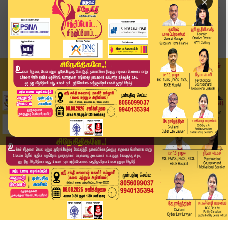
×
Home
வீடியோ ஸ்டோரி
சொகுசு கார் மோதி பறிபோன உயிர்.. ஆத்திரத்தில் பொ...