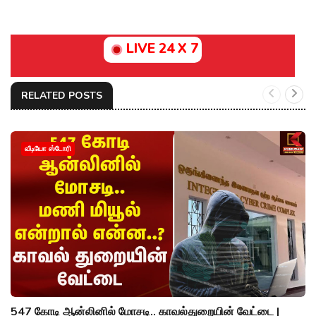
LIVE 24 X 7
RELATED POSTS
வீடியோ ஸ்டோரி
547 கோடி ஆன்லினில் மோசடி.. காவல்துறையின் வேட்டை |