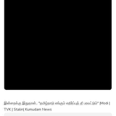
இன்றைக்கு இதுதான்.. "தமிழ்நாடு எங்கும் எதிர்ப்புத் தீ பரவட்டும்" |Modi |
TVK | Stalin| Kumudam News