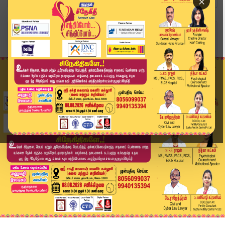
×
Home
வீடியோ ஸ்டோரி
செய்தியாளர் சந்திப்பில் வி.கே.சசிகலா பேச்சு | S...