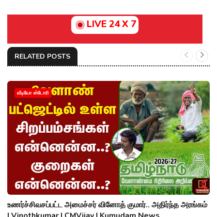
LIVE 24 X 7
RELATED POSTS
வீடியோ ஸ்டோரி
உணர்ச்சிவசப்பட்ட அமைச்சர் வினோத் குமார்.. அதிர்ந்த அரங்கம்
| Vinothkumar | CMVijay | Kumudam News