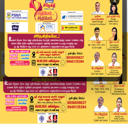
×
Home
வீடியோ ஸ்டோரி
கடன் அதிகரிக்க முக்கிய 4 காரணங்கள் என்ன..? | Wh...