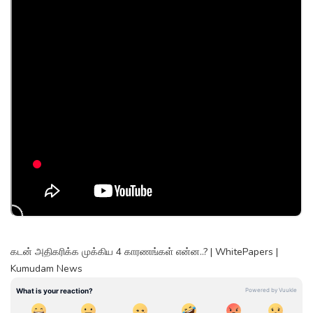
கடன் அதிகரிக்க முக்கிய 4 காரணங்கள் என்ன..? | WhitePapers |
Kumudam News