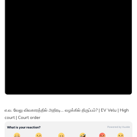
எ.வ. வேலு விவகாரத்தில் அதிரடி... வழக்கில் திருப்பம்? | EV Velu | High
court | Court order