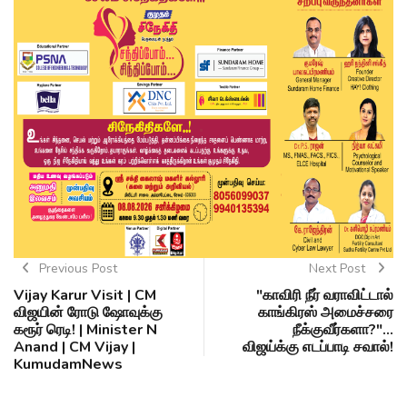
Previous Post
Next Post
Vijay Karur Visit | CM
"காவிரி நீர் வராவிட்டால்
விஜயின் ரோடு ஷோவுக்கு
காங்கிரஸ் அமைச்சரை
கரூர் ரெடி! | Minister N
நீக்குவீர்களா?"...
Anand | CM Vijay |
விஜய்க்கு எடப்பாடி சவால்!
KumudamNews