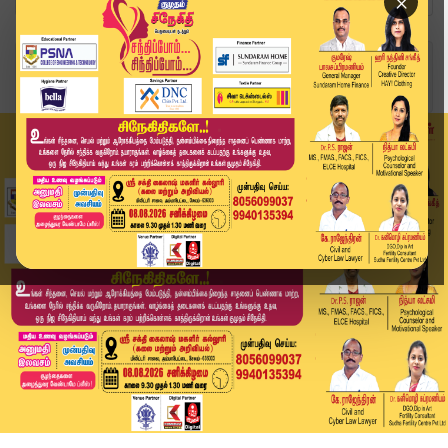
×
Home
வீடியோ ஸ்டோரி
எ.வ. வேலு விவகாரத்தில் அதிரடி... வழக்கில் திருப...