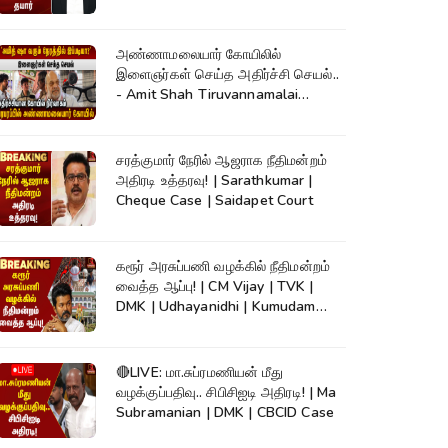
அண்ணாமலையார் கோயிலில்
இளைஞர்கள் செய்த அதிர்ச்சி செயல்..
- Amit Shah Tiruvannamalai
Temple
சரத்குமார் நேரில் ஆஜராக நீதிமன்றம்
அதிரடி உத்தரவு! | Sarathkumar |
Cheque Case | Saidapet Court
கரூர் அரசுப்பணி வழக்கில் நீதிமன்றம்
வைத்த ஆப்பு! | CM Vijay | TVK |
DMK | Udhayanidhi | Kumudam
News
🔴LIVE: மா.சுப்ரமணியன் மீது
வழக்குப்பதிவு.. சிபிசிஐடி அதிரடி! | Ma
Subramanian | DMK | CBCID Case