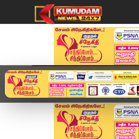
முகப்பு
விளையாட்டு
அண்மை
தமிழ்நாட
Home
வீடியோ ஸ்டோரி
44 அரசு பல்தொழில்நுட்பக்