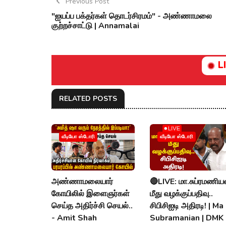
Previous Post
"ஐயப்ப பக்தர்கள் தொடர்சிரமம்" - அண்ணாமலை
குற்றச்சாட்டு | Annamalai
L
RELATED POSTS
வீடியோ ஸ்டோரி
வீடியோ ஸ்டோரி
அண்ணாமலையார்
🔴LIVE: மா.சுப்ரமணிய
கோயிலில் இளைஞர்கள்
மீது வழக்குப்பதிவு..
செய்த அதிர்ச்சி செயல்..
சிபிசிஐடி அதிரடி! | Ma
- Amit Shah
Subramanian | DMK 