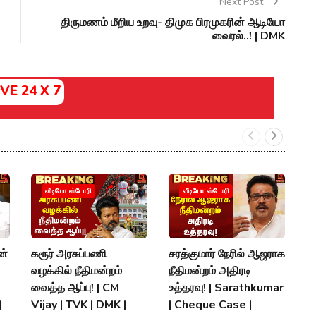
Next Post
திருமணம் மீறிய உறவு- திமுக பிரமுகரின் ஆடியோ
வைரல்..! | DMK
IVE 24 X 7
V
வீடியோ ஸ்டோரி
வீடியோ ஸ்டோரி
த
T
T
ன்
கரூர் அரசுப்பணி
சரத்குமார் நேரில் ஆஜராக
K
வழக்கில் நீதிமன்றம்
நீதிமன்றம் அதிரடி
#
வைத்த ஆப்பு! | CM
உத்தரவு! | Sarathkumar
|
Vijay | TVK | DMK |
| Cheque Case |
P