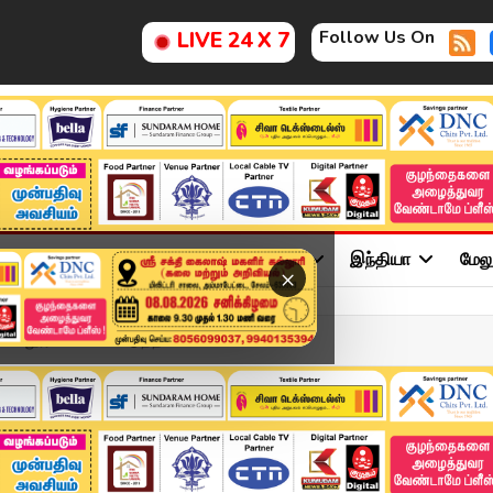
Follow Us On
LIVE 24 X 7
ு
சினிமா
அரசியல்
விளையாட்டு
இந்தியா
மேல
×
 கல்லூரிகளை மேம்படுத்தி...