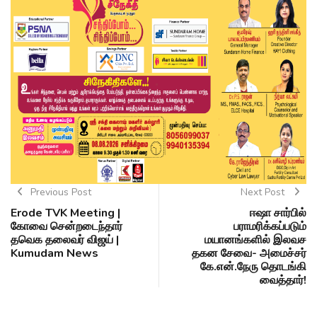
Previous Post
Next Post
Erode TVK Meeting |
ஈஷா சார்பில்
கோவை சென்றடைந்தார்
பராமரிக்கப்படும்
தவெக தலைவர் விஜய் |
மயானங்களில் இலவச
Kumudam News
தகன சேவை- அமைச்சர்
கே.என்.நேரு தொடங்கி
வைத்தார்!