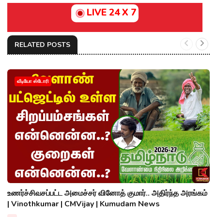
LIVE 24 X 7
RELATED POSTS
வீடியோ ஸ்டோரி
உணர்ச்சிவசப்பட்ட அமைச்சர் வினோத் குமார்.. அதிர்ந்த அரங்கம்
| Vinothkumar | CMVijay | Kumudam News