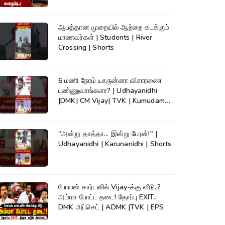
ஆபத்தான முறையில் ஆற்றை கடக்கும்
மாணவர்கள் | Students | River
Crossing | Shorts
6 மணி நேரம் யாருன்னா விசாரணை
பண்ணுவாங்களா? | Udhayanidhi
|DMK| CM Vijay| TVK | Kumudam
News #shorts
"அன்று தாத்தா... இன்று பேரன்!" |
Udhayanidhi | Karunanidhi | Shorts
போயஸ் கார்டனில் Vijay-க்கு வீடு..?
அம்மா போட்ட தடை! தோப்பு EXIT..
DMK அப்செட் | ADMK |TVK | EPS