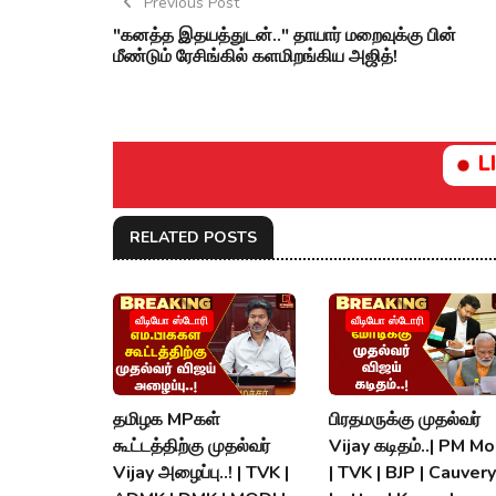
Previous Post
"கனத்த இதயத்துடன்.." தாயார் மறைவுக்கு பின்
மீண்டும் ரேசிங்கில் களமிறங்கிய அஜித்!
L
RELATED POSTS
வீடியோ ஸ்டோரி
வீடியோ ஸ்டோரி
தமிழக MPகள்
பிரதமருக்கு முதல்வர்
கூட்டத்திற்கு முதல்வர்
Vijay கடிதம்..| PM Mo
Vijay அழைப்பு..! | TVK |
| TVK | BJP | Cauvery