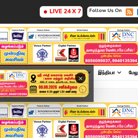
Follow Us On
LIVE 24 X 7
ு
சினிமா
அரசியல்
விளையாட்டு
இந்தியா
மேல
×
்கு புதிய நெறிமுறைகள் ...