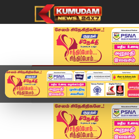
முகப்பு
விளையாட்டு
அண்மை
தமிழ்நாட
Home
வீடியோ ஸ்டோரி
டாஸ்மாக் பார் டெண்டர்களுக