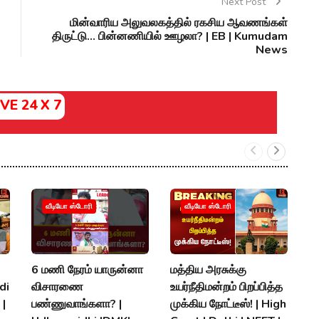
Next Post
மின்வாரிய அலுவலகத்தில் ரகசிய ஆவணங்கள்
திருட்டு... பின்னணியில் ஊழலா? | EB | Kumudam
News
IVE 24 X 7
S
வீடியோ ஸ்டோரி
வீடியோ ஸ்டோரி
அ
ப
ரக
6 மணி நேரம் யாருன்னா
மத்திய அரசுக்கு
A
di
விசாரணை
உயர்நீதிமன்றம் பிறப்பித்த
K
 |
பண்ணுவாங்களா? |
முக்கிய நோட்டீஸ்! | High