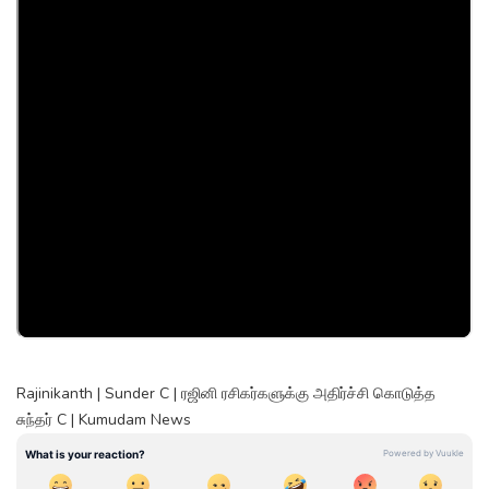
Rajinikanth | Sunder C | ரஜினி ரசிகர்களுக்கு அதிர்ச்சி கொடுத்த
சுந்தர் C | Kumudam News