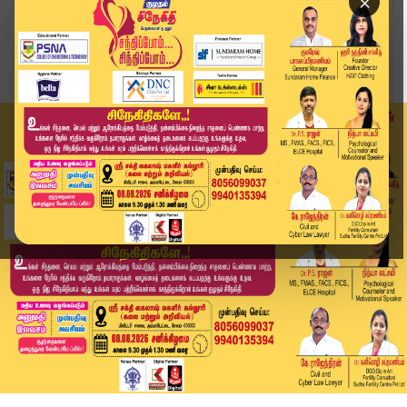
×
Home
வீடியோ ஸ்டோரி
Rajinikanth | Sunder C | ரஜினி ரசிகர்களுக்கு அத...