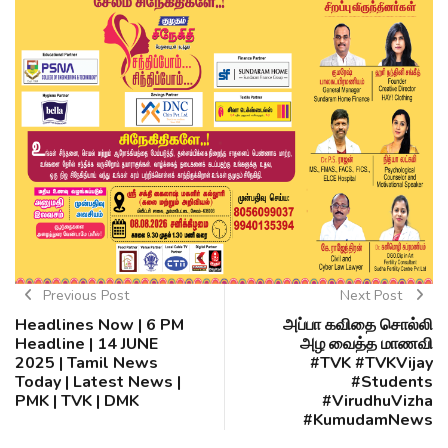
Previous Post
Next Post
Headlines Now | 6 PM
அப்பா கவிதை சொல்லி
Headline | 14 JUNE
அழ வைத்த மாணவி
2025 | Tamil News
#TVK #TVKVijay
Today | Latest News |
#Students
PMK | TVK | DMK
#VirudhuVizha
#KumudamNews