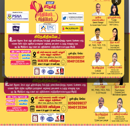
×
Home
வீடியோ ஸ்டோரி
கல்லணையில் தண்ணீர் திறந்து வைத்தார் முதலமைச்சர்...