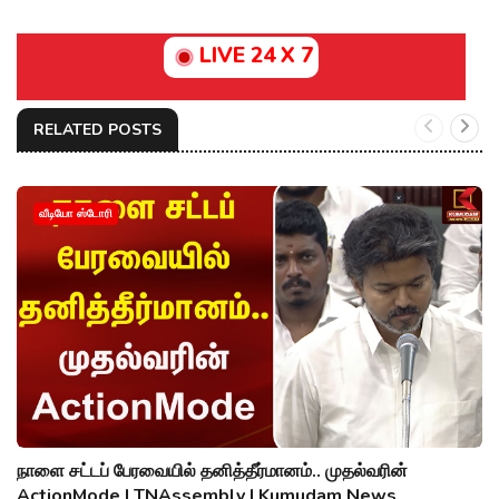
LIVE 24 X 7
RELATED POSTS
வீடியோ ஸ்டோரி
நாளை சட்டப் பேரவையில் தனித்தீர்மானம்.. முதல்வரின்
ActionMode | TNAssembly | Kumudam News