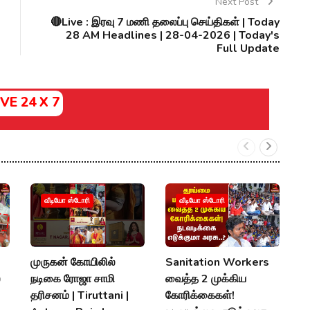
Next Post
🔴Live : இரவு 7 மணி தலைப்பு செய்திகள் | Today
28 AM Headlines | 28-04-2026 | Today's
Full Update
IVE 24 X 7
வீடியோ ஸ்டோரி
வீடியோ ஸ்டோரி
முருகன் கோயிலில்
Sanitation Workers
2
்
நடிகை ரோஜா சாமி
வைத்த 2 முக்கிய
தி
தரிசனம் | Tiruttani |
கோரிக்கைகள்!
த