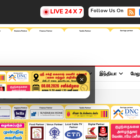
Follow Us On
LIVE 24 X 7
ு
சினிமா
அரசியல்
விளையாட்டு
இந்தியா
மேல
×
தூரில் விஜய் | TVK | K...