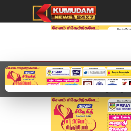
முகப்பு
விளையாட்டு
அண்மை
தமிழ்நாட
Home
வீடியோ ஸ்டோரி
கையில் வேலுடன் திருச்செந்