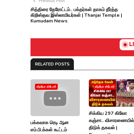
Previous Post
சித்திரை தேரோட்டம்.. பக்தர்கள் தாகம் தீர்த்த
கிறிஸ்தவ இஸ்லாமியர்கள் | Thanjai Temple |
Kumudam News
L
RELATED POSTS
வீடியோ ஸ்டோரி
வீடியோ ஸ்டோரி
சிக்கிய 297 கிலோ
கஞ்சா.. விசாரணையில
பக்கவாக ரெடி ஆன
திடுக் தகவல் |
எம்.பி.க்கள் கூட்டம்