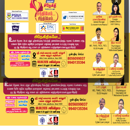
×
Home
வீடியோ ஸ்டோரி
பழைய நாடாளுமன்றத்தில் அரசமைப்பு தின விழா கொண்டா...