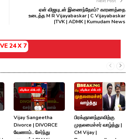
Next Post
ஏன் விஜயுடன் இணைந்தோம்? காரணத்தை
உடைத்த M R Vijayabaskar | C Vijayabaskar
|TVK | ADMK | Kumudam News
IVE 24 X 7
வீடியோ ஸ்டோரி
வீடியோ ஸ்டோரி
Vijay Sangeetha
பிரக்ஞானந்தாவிற்கு
சப
Divorce | DIVORCE
முதலமைச்சர் வாழ்த்து |
செ
வேணாம்.. சேர்ந்து
CM Vijay |
த