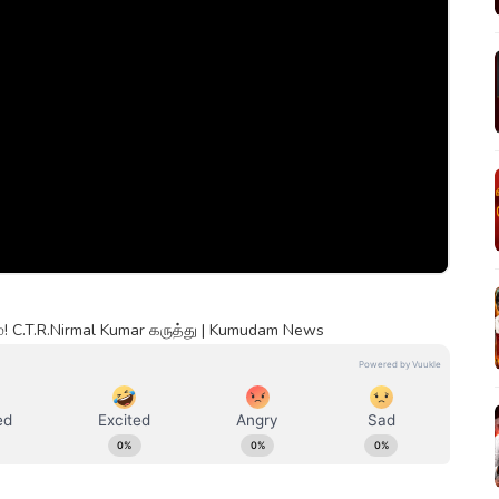
ும்! C.T.R.Nirmal Kumar கருத்து | Kumudam News