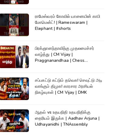
ராமேஸ்வரம் கோவில் யானையின் காபி
மோமென்ட்! | Rameswaram |
Elephant | #shorts
பிரக்ஞானந்தாவிற்கு முதலமைச்சர்
வாழ்த்து | CM Vijay |
Praggnanandhaa | Chess
Champion |KumudamNews
சப்பகட்டு கட்டும் தவெக! செவுட்டு அடி
வாங்கும் திமுக! காரசார அரசியல்
நிகழ்வுகள் | CM Vijay | DMK
ஆதவ் vs உதயநிதி உதயநிதிக்கு
தைரியம் இருக்க | Aadhav Arjuna |
Udhayanidhi | TNAssembly