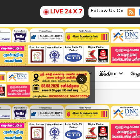
Follow Us On
LIVE 24 X 7
ு
சினிமா
அரசியல்
விளையாட்டு
இந்தியா
மேல
×
ட்சிகளில் இருந்து விலக...