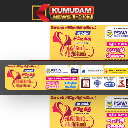
முகப்பு
விளையாட்டு
அண்மை
தமிழ்நாட
Home
வீடியோ ஸ்டோரி
ஸ்டாலின், இபிஎஸ் தங்கள் க