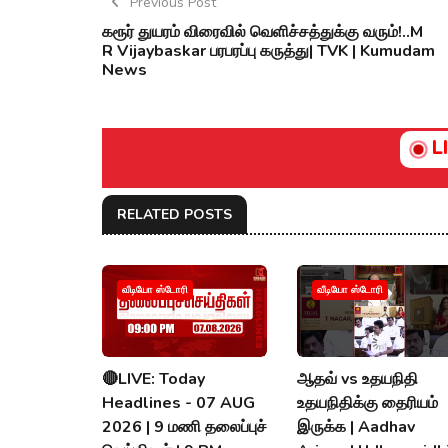
Previous Post
கரூர் துயரம் விரைவில் வெளிச்சத்துக்கு வரும்!..M
R Vijaybaskar பரபரப்பு கருத்து| TVK | Kumudam
News
L
RELATED POSTS
வீடியோ ஸ்டோரி
வீடியோ ஸ்டோரி
🔴LIVE: Today
ஆதவ் vs உதயநிதி
Headlines - 07 AUG
உதயநிதிக்கு தைரியம்
2026 | 9 மணி தலைப்புச்
இருக்க | Aadhav