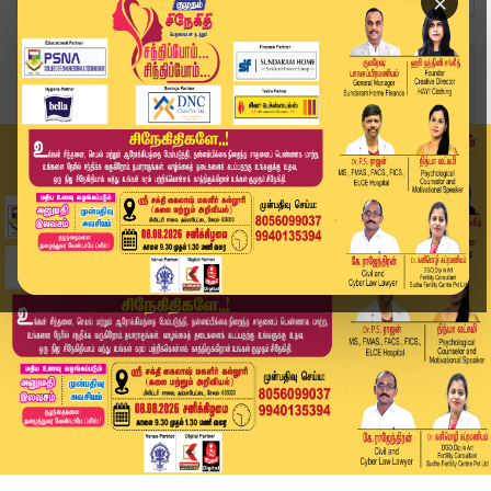
×
Home
வீடியோ ஸ்டோரி
'மா' விவசாயிகளுக்கு ஆதரவாக வியாபாரிகள் கடையடைப்...