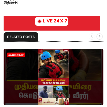
அதிர்ச்சி
LIVE 24 X 7
RELATED POSTS
வீடியோ ஸ்டோரி