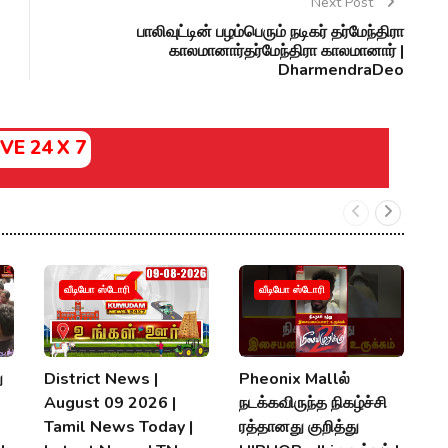
Next Post
பாலிவுட்டின் பழம்பெரும் நடிகர் தர்மேந்திரா
காலமானார்தர்மேந்திரா காலமானார் |
DharmendraDeo
IVE 24 X 7
வீடியோ ஸ்டோரி
வீடியோ ஸ்டோரி
ு
District News |
Pheonix Mallல்
வ
August 09 2026 |
நடக்கவிருந்த நிகழ்ச்சி
ம
Tamil News Today |
ரத்தானது குறித்து
பக