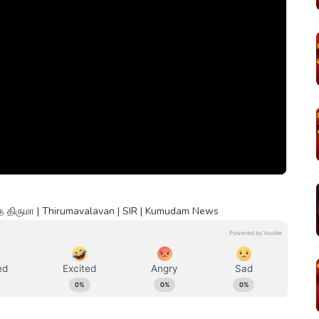
த்த திருமா | Thirumavalavan | SIR | Kumudam News