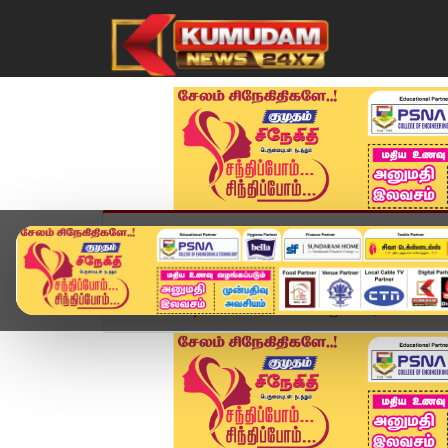
முகப்பு
விளையாட்டு
அண்மை
தமிழ்நாட
Home
வீடியோ ஸ்டோரி
"SIR மூலம் அரசியல் கட்சி