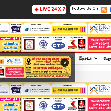
Follow Us On
LIVE 24 X 7
ு
சினிமா
அரசியல்
விளையாட்டு
இந்தியா
மேல
×
களுக்கு நெருக்கடி" - கொ...