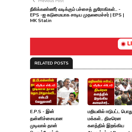
Previous Post
நீலிக்கண்ணீர் வடிக்கும் பச்சைத் துரோகிகள்.. -
EPS -ஐ கடுமையாக சாடிய முதலமைச்சர் | EPS |
MK Stalin
L
RELATED POSTS
வீடியோ ஸ்டோரி
வீடியோ ஸ்டோரி
E.P.S - இன்
மறியலில் ஈடுபட்ட பொத
தன்னிச்சையான
மக்கள்.. திடீரென
முடிவால் தான்
களத்தில் இறங்கிய