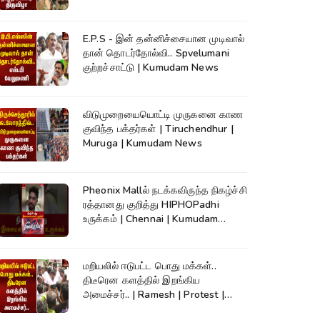
Kumudam News
E.P.S - இன் தன்னிச்சையான முடிவால்
தான் தொடர்தோல்வி.. Spvelumani
குற்றச்சாட்டு | Kumudam News
விடுமுறையையொட்டி முருகனை காண
குவிந்த பக்தர்கள் | Tiruchendhur |
Muruga | Kumudam News
Pheonix Mallல் நடக்கவிருந்த நிகழ்ச்சி
ரத்தானது குறித்து HIPHOPadhi
உருக்கம் | Chennai | Kumudam
News
மறியலில் ஈடுபட்ட பொது மக்கள்..
திடீரென களத்தில் இறங்கிய
அமைச்சர்.. | Ramesh | Protest |
Kumudam News