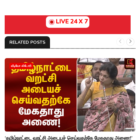
LIVE 24 X 7
RELATED POSTS
வீடியோ ஸ்டோரி
‘தமிழ்நாட்டை வறட்சி அடையச் செய்வதற்கே மேகதாது அணை!’