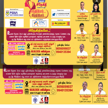
×
Home
வீடியோ ஸ்டோரி
🔴LIVE : திருச்சியில் திருமா போட்டி...? வெளியான...