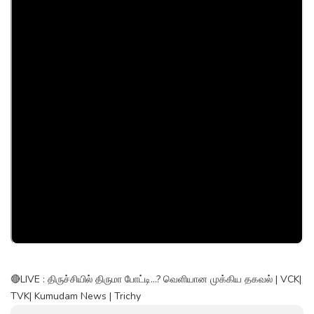
🔴LIVE : திருச்சியில் திருமா போட்டி...? வெளியான முக்கிய தகவல் | VCK|
TVK| Kumudam News | Trichy