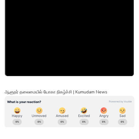
ஆளுநர் தலைமையில் யோகா நிகழ்ச்சி | Kumudam News