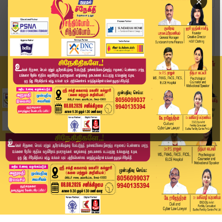
×
Home
வீடியோ ஸ்டோரி
ஆளுநர் தலைமையில் யோகா நிகழ்ச்சி | Kumudam News