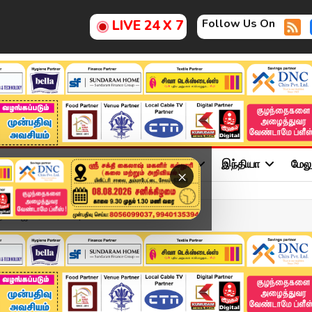
Follow Us On
LIVE 24 X 7
ு
சினிமா
அரசியல்
விளையாட்டு
இந்தியா
மேல
×
் விஜய் ரசிகர்கள் | TVK...