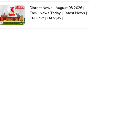
District News | August 08 2026 |
Tamil News Today | Latest News |
TN Govt | CM Vijay |
TVK|Tamilnadu