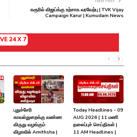
Next Post
கரூரில் விஜய்க்கு உற்சாக வரவேற்பு | TVK Vijay
Campaign Karur | Kumudam News
IVE 24 X 7

வீடியோ ஸ்டோரி
வீடியோ ஸ்டோரி
கூ
T
ம
புதுச்சேரி
Today Headlines - 09
U
காவல்துறைக்கு வண்ண
AUG 2026 | 11 மணி
V
விருது வழங்கும்
தலைப்புச் செய்திகள் |
விழாவில் Amithsha |
11 AM Headlines |
A