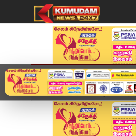
முகப்பு
விளையாட்டு
அண்மை
தமிழ்நாட
Home
வீடியோ ஸ்டோரி
காலை முதலே காத்திருக்கும