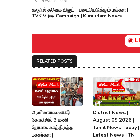
Previous Post
கரூரில் தவெக விஜய் - படையெடுக்கும் மக்கள் |
TVK Vijay Campaign | Kumudam News
L
RELATED POSTS
வீடியோ ஸ்டோரி
வீடியோ ஸ்டோரி
அண்ணாமலையார்
District News |
கோவிலில் 3 மணி
August 09 2026 |
நேரமாக காத்திருந்த
Tamil News Today |
பக்தர்கள் |
Latest News | TN