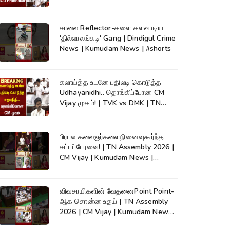
Cauvery
சாலை Reflector-களை களவாடிய
'தில்லாலங்கடி' Gang | Dindigul Crime
News | Kumudam News | #shorts
கலாய்த்த உடனே பதிலடி கொடுத்த
Udhayanidhi.. தொங்கிப்போன CM
Vijay முகம்! | TVK vs DMK | TN
Assembly
பிரபல கலைஞர்களைநினைவுகூர்ந்த
சட்டப்பேரவை! | TN Assembly 2026 |
CM Vijay | Kumudam News |
#shorts
விவசாயிகளின் வேதனைPoint Point-
ஆக சொன்ன உதய் | TN Assembly
2026 | CM Vijay | Kumudam News |
#shorts