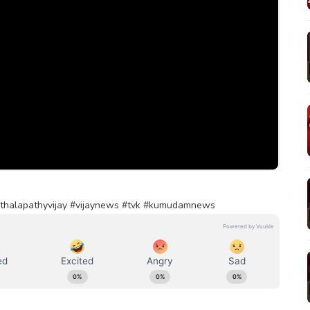
#thalapathyvijay #vijaynews #tvk #kumudamnews