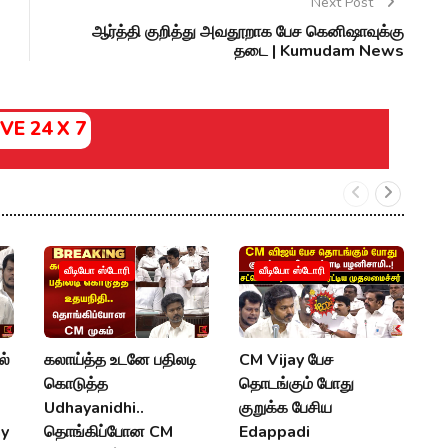
Next Post
ஆர்த்தி குறித்து அவதூறாக பேச கெனிஷாவுக்கு
தடை | Kumudam News
IVE 24 X 7
வீடியோ ஸ்டோரி
வீடியோ ஸ்டோரி
ல்
கலாய்த்த உடனே பதிலடி
CM Vijay பேச
உ
கொடுத்த
தொடங்கும் போது
உ
Udhayanidhi..
குறுக்க பேசிய
P
ay
தொங்கிப்போன CM
Edappadi
U