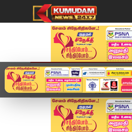
முகப்பு
விளையாட்டு
அண்மை
தமிழ்நாட
Home
வீடியோ ஸ்டோரி
அட இதுதான் இந்த Costume