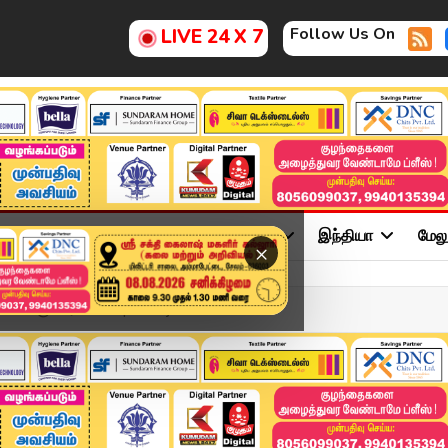
Follow Us On
LIVE 24 X 7
ு
சினிமா
அரசியல்
விளையாட்டு
இந்தியா
மேல
×
-க்கு காரணமா ? | #tvkvij...