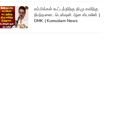
எம்.பிக்கள் கூட்டத்திற்கு தி.மு.கவிற்கு
நிபந்தனை.. டென்ஷன் ஆன ஸ்டாலின் |
DMK | Kumudam News