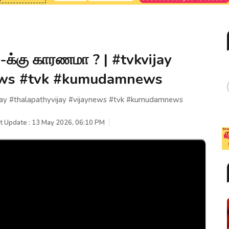
க்கு காரணமா ? | #tvkvijay
news #tvk #kumudamnews
jay #thalapathyvijay #vijaynews #tvk #kumudamnews
t Update : 13 May 2026, 06:10 PM