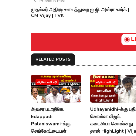
Previous Post
முதல்வர் அதிரடி உளவுத்துறை ஐ.ஜி. அஸ்ரா கார்க் |
CM Vijay | TVK
L
RELATED POSTS
வீடியோ ஸ்டோரி
வீடியோ ஸ்டோரி
அவசர படாதீங்க..
Udhayanidhi-க்கு பதி
Edappadi
சொன்ன விஜய்..
Palaniswami-க்கு
கடைசியா சொன்னது
செங்கோட்டையன்
தான் HighLight | Vij