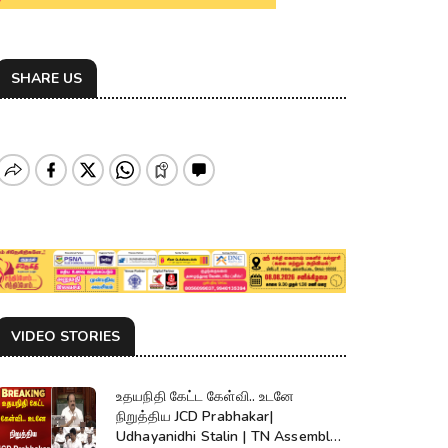
SHARE US
VIDEO STORIES
உதயநிதி கேட்ட கேள்வி.. உடனே
நிறுத்திய JCD Prabhakar|
Udhayanidhi Stalin | TN Assembly |