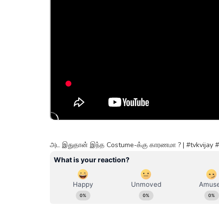
அட இதுதான் இந்த Costume-க்கு காரணமா ? | #tvkvijay 